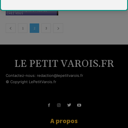
LES COMMERÇANTS PRÈS DE
CHEZ VOUS
1
2
3
LE PETIT VAROIS.FR
Contactez-nous: redaction@lepetitvarois.fr
© Copyright LePetitVarois.fr
A propos