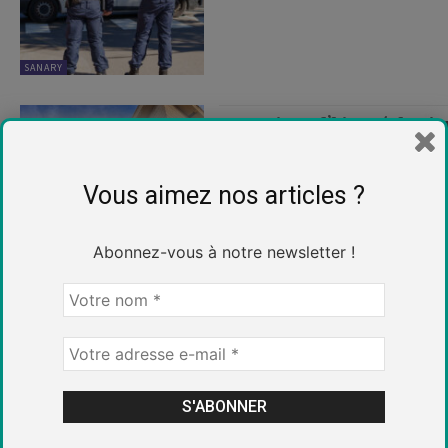
SANARY
Une saison d’hiver éclectiq
9 janvier 2026
Vous aimez nos articles ?
Abonnez-vous à notre newsletter !
SANARY
Sanary : La Pause Gourman
première bougie et s’instal
gourmand pour fêter l’hive
30 novembre 2025