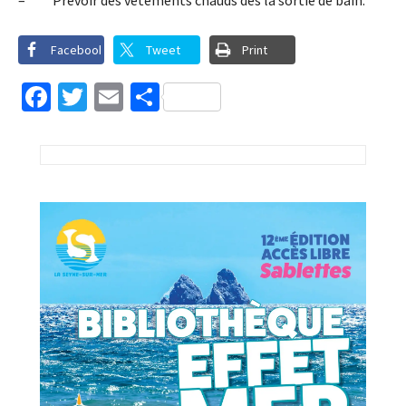
– Prévoir des vêtements chauds dès la sortie de bain.
Facebook
Tweet
Print
Facebook
Twitter
Email
Partager