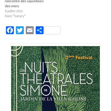
rencontre des sauveteurs
des mers
8 juillet 2021
Dans "Sanary"
Facebook
Twitter
Email
Partager