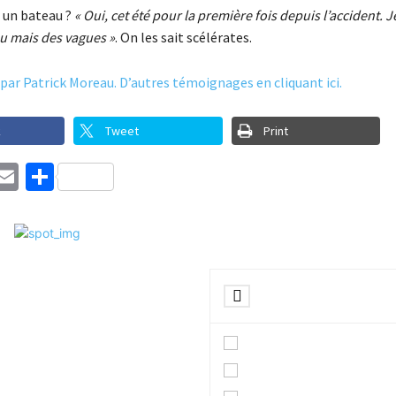
 un bateau ?
« Oui, cet été pour la première fois depuis l’accident. J
u mais des vagues »
. On les sait scélérates.
 par Patrick Moreau. D’autres témoignages en cliquant ici.
k
Tweet
Print
ebook
witter
Email
Partager