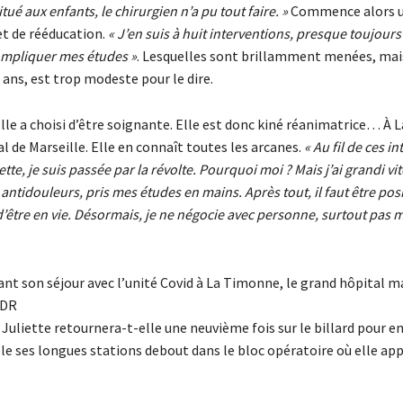
tué aux enfants, le chirurgien n’a pu tout faire. »
Commence alors un
et de rééducation.
« J’en suis à huit interventions, presque toujours
ompliquer mes études »
. Lesquelles sont brillamment menées, mais
 ans, est trop modeste pour le dire.
lle a choisi d’être soignante. Elle est donc kiné réanimatrice… À 
l de Marseille. Elle en connaît toutes les arcanes.
« Au fil de ces i
tte, je suis passée par la révolte. Pourquoi moi ? Mais j’ai grandi vit
antidouleurs, pris mes études en mains. Après tout, il faut être posit
d’être en vie. Désormais, je ne négocie avec personne, surtout pas m
nt son séjour avec l’unité Covid à La Timonne, le grand hôpital ma
 DR
, Juliette retournera-t-elle une neuvième fois sur le billard pour en
le ses longues stations debout dans le bloc opératoire où elle ap