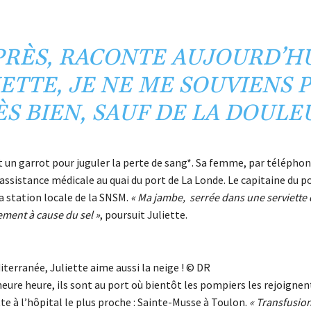
PRÈS, RACONTE AUJOURD’H
IETTE, JE NE ME SOUVIENS 
ÈS BIEN, SAUF DE LA DOULE
t un garrot pour juguler la perte de sang*. Sa femme, par téléphon
ssistance médicale au quai du port de La Londe. Le capitaine du po
a station locale de la SNSM.
« Ma jambe, serrée dans une serviette 
lement à cause du sel »
, poursuit Juliette.
diterranée, Juliette aime aussi la neige ! © DR
eure heure, ils sont au port où bientôt les pompiers les rejoignen
e à l’hôpital le plus proche : Sainte-Musse à Toulon.
« Transfusion