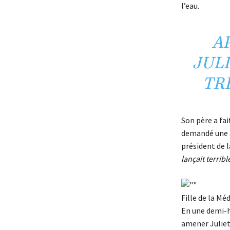
l’eau.
A
JUL
TR
Son père a fai
demandé une a
président de l
lançait terrib
Fille de la Mé
En une demi-h
amener Juliett