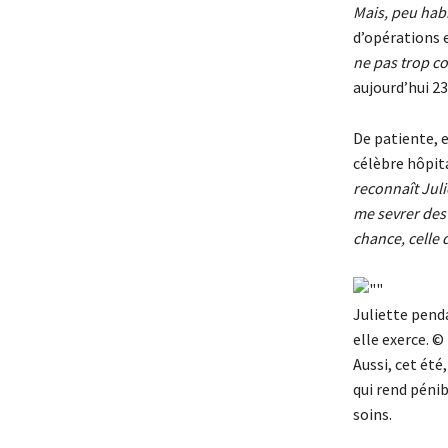
Mais, peu habi
d’opérations 
ne pas trop c
aujourd’hui 23
De patiente, e
célèbre hôpita
reconnaît Julie
me sevrer des 
chance, celle 
Juliette penda
elle exerce. ©
Aussi, cet été
qui rend pénib
soins.