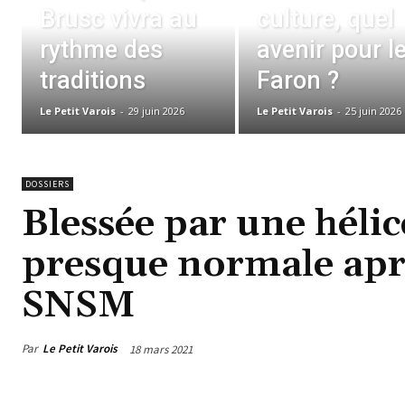
Brusc vivra au
culture, quel
rythme des
avenir pour l
traditions
Faron ?
Le Petit Varois
-
29 juin 2026
Le Petit Varois
-
25 juin 2026
DOSSIERS
Blessée par une hélic
presque normale aprè
SNSM
Par
Le Petit Varois
18 mars 2021