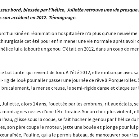
ssus bord, blessée par l’hélice, Juliette retrouve une vie presqu
s son accident en 2012. Témoignage.
urd’hui kiné en réanimation hospitalière n’a plus qu’une neuvième
chirurgicale cet été pour enfin mener une vie normale après avoir 
hélice lui a labouré un genou. C’était en 2012, dans un coup de mer
ne battante qui revient de loin. À l’été 2012, elle embarque avec 
rigide loué pour aller passer une journée de rêve à Porquerolles. S
e brutalement, la mer se creuse, le semi-rigide danse et claque sur 
, Juliette, alors 14 ans, fouettée par les embruns, rit aux éclats, s
 montagnes russes d’une fête foraine. Sur un choc plus violent, el
 l’eau, glisse sous la coque, se fait hacher le genou par l’hélice du
, son père coupe le moteur, jette une bouée et plonge pour lui p
sœur aînée, Pauline, qui a le permis bateau, de manœuvrer pour les 