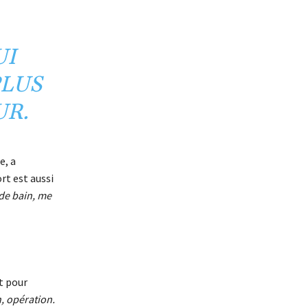
UI
PLUS
UR.
e, a
rt est aussi
de bain, me
t pour
, opération.