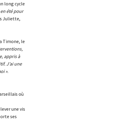
 long cycle
 en été pour
 Juliette,
La Timone, le
nterventions,
e, appris à
if. J’ai une
oi »
.
rseillais où
lever une vis
porte ses