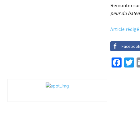
Remonter sur
peur du batea
Article rédigé
Faceboo
Fac
T