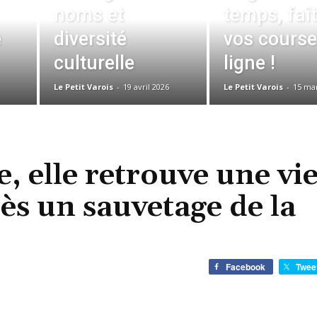
noms et
temps, faî
e
diversité
vos course
culturelle
ligne !
Le Petit Varois
-
19 avril 2026
Le Petit Varois
-
15 ma
e, elle retrouve une vi
s un sauvetage de la
Facebook
Twee