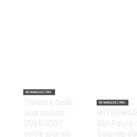
NE MANQUEZ PAS :
Théâtre Galli :
NE MANQUEZ PAS :
une saison
INTERMA
2026-2027
Six-Fours :
entre grands
Gagnez du