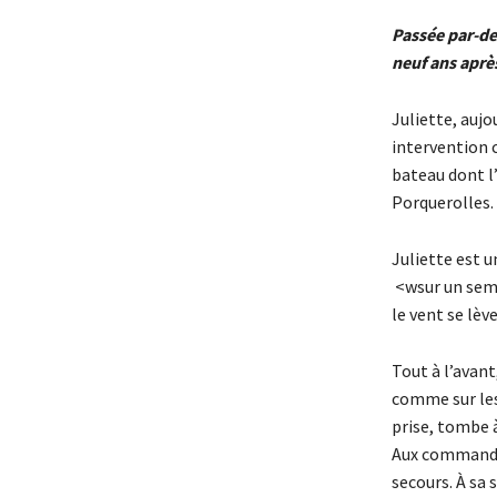
Passée par-de
neuf ans aprè
Juliette, aujo
intervention 
bateau dont l’
Porquerolles.
Juliette est u
<wsur un semi-
le vent se lèv
Tout à l’avant
comme sur les
prise, tombe à
Aux commandes
secours. À sa 