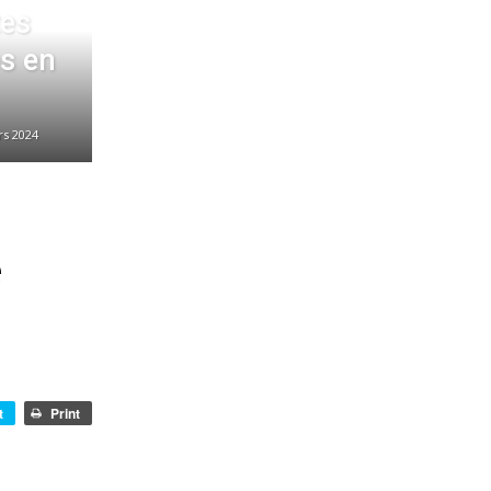
tes
s en
rs 2024
e
t
Print