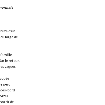
e normale
chuté d’un
 au large de
sa famille
ur le retour,
les vagues.
ecouée
le perd
 hors-bord.
orter
sortir de