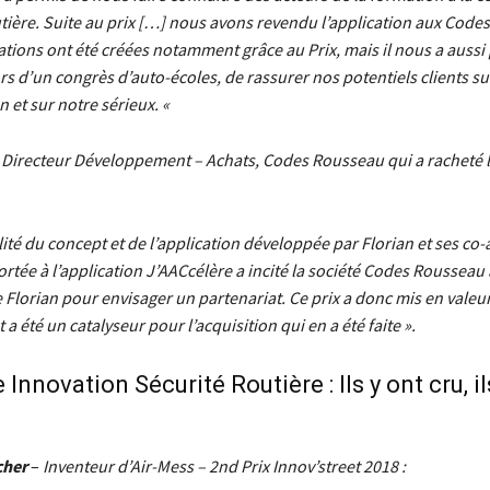
utière. Suite au prix […] nous avons revendu l’application aux Code
ations ont été créées notamment grâce au Prix, mais il nous a aussi
 d’un congrès d’auto-écoles, de rassurer nos potentiels clients sur
n et sur notre sérieux. «
Directeur Développement – Achats, Codes Rousseau qui a racheté l
lité du concept et de l’application développée par Florian et ses co-
rtée à l’application J’AACcélère a incité la société Codes Rousseau 
Florian pour envisager un partenariat. Ce prix a donc mis en valeu
 a été un catalyseur pour l’acquisition qui en a été faite ».
Innovation Sécurité Routière : Ils y ont cru, i
cher
–
Inventeur d’Air-Mess – 2nd Prix Innov’street 2018 :