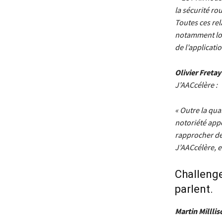
la sécurité ro
Toutes ces rel
notamment lors
de l’applicatio
Olivier Fretay
J’AACcélère :
« Outre la qua
notoriété appo
rapprocher de 
J’AACcélère, et
Challenge 
parlent.
Martin Milllis