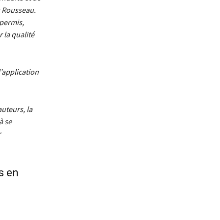
s Rousseau.
 permis,
 la qualité
’application
auteurs, la
à se
r
ls en