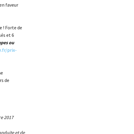
en faveur
 ! Forte de
sés et 6
upes ou
.fr/prix-
ne
rs de
re 2017
onduite et de