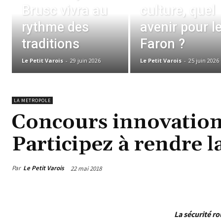
Brusc vivra au
culture, quel
rythme des
avenir pour l
traditions
Faron ?
Le Petit Varois
-
29 juin 2026
Le Petit Varois
-
25 juin 2026
LA METROPOLE
Concours innovation 
Participez à rendre l
Par
Le Petit Varois
22 mai 2018
La sécurité r