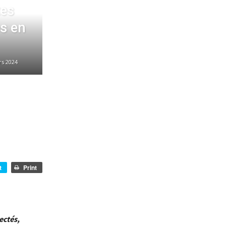
tes
s en
rs 2024
t
Print
ectés,