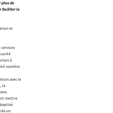
 plus de
faciliter la
ation et
 services
écurité
prises à
ité routière.
ation avec le
, la
aises
tent mettre
 baptisé
nnée un