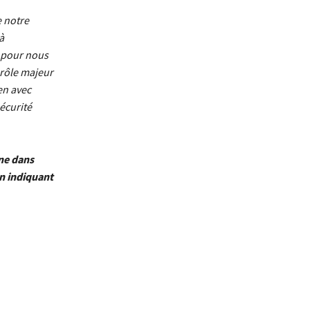
e notre
à
é pour nous
 rôle majeur
en avec
écurité
une dans
n indiquant