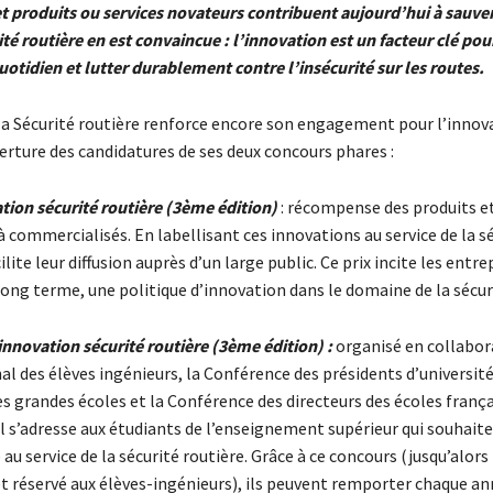
et produits ou services novateurs contribuent aujourd’hui à sauver
ité routière en est convaincue : l’innovation est un facteur clé pour 
otidien et lutter durablement contre l’insécurité sur les routes.
la Sécurité routière renforce encore son engagement pour l’innov
erture des candidatures de ses deux concours phares :
tion sécurité routière (3ème édition)
: récompense des produits et
 commercialisés. En labellisant ces innovations au service de la s
cilite leur diffusion auprès d’un large public. Ce prix incite les entre
long terme, une politique d’innovation dans le domaine de la sécur
innovation sécurité routière (3ème édition) :
organisé en collabor
l des élèves ingénieurs, la Conférence des présidents d’université
s grandes écoles et la Conférence des directeurs des écoles franç
il s’adresse aux étudiants de l’enseignement supérieur qui souhai
é au service de la sécurité routière. Grâce à ce concours (jusqu’alors
et réservé aux élèves-ingénieurs), ils peuvent remporter chaque a