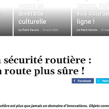
noms et
temps, faî
e
diversité
vos course
culturelle
ligne !
Le Petit Varois
-
19 avril 2026
Le Petit Varois
-
15 ma
sécurité routière :
a route plus sûre !
Facebook
Twee
outière est plus que jamais un domaine d’innovations. Objets conn