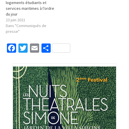
logements étudiants et
services maritimes à l’ordre
du jour
23 juin 2021
Dans "Communiqués de
presse"
Facebook
Twitter
Email
Partager