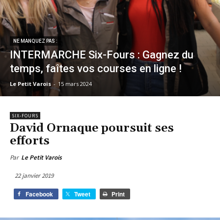
NE MANQUEZ PAS :
INTERMARCHE Six-Fours : Gagnez du
temps, faîtes vos courses en ligne !
Le Petit Varois
-
15 mars 2024
SIX-FOURS
David Ornaque poursuit ses
efforts
Par
Le Petit Varois
22 janvier 2019
Facebook
Tweet
Print