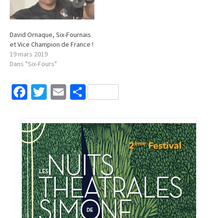
David Ornaque, Six-Fournais
et Vice Champion de France !
19 mars 2019
Dans "Six-Fours"
Facebook
Twitter
Email
Partager