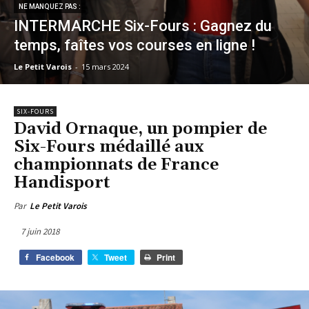
NE MANQUEZ PAS :
INTERMARCHE Six-Fours : Gagnez du
temps, faîtes vos courses en ligne !
Le Petit Varois
-
15 mars 2024
SIX-FOURS
David Ornaque, un pompier de
Six-Fours médaillé aux
championnats de France
Handisport
Par
Le Petit Varois
7 juin 2018
Facebook
Tweet
Print