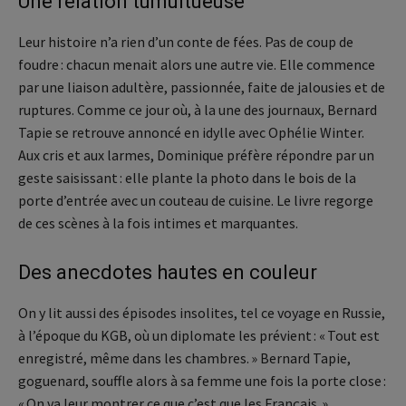
Une relation tumultueuse
Leur histoire n’a rien d’un conte de fées. Pas de coup de
foudre : chacun menait alors une autre vie. Elle commence
par une liaison adultère, passionnée, faite de jalousies et de
ruptures. Comme ce jour où, à la une des journaux, Bernard
Tapie se retrouve annoncé en idylle avec Ophélie Winter.
Aux cris et aux larmes, Dominique préfère répondre par un
geste saisissant : elle plante la photo dans le bois de la
porte d’entrée avec un couteau de cuisine. Le livre regorge
de ces scènes à la fois intimes et marquantes.
Des anecdotes hautes en couleur
On y lit aussi des épisodes insolites, tel ce voyage en Russie,
à l’époque du KGB, où un diplomate les prévient : « Tout est
enregistré, même dans les chambres. » Bernard Tapie,
goguenard, souffle alors à sa femme une fois la porte close :
« On va leur montrer ce que c’est que les Français. »