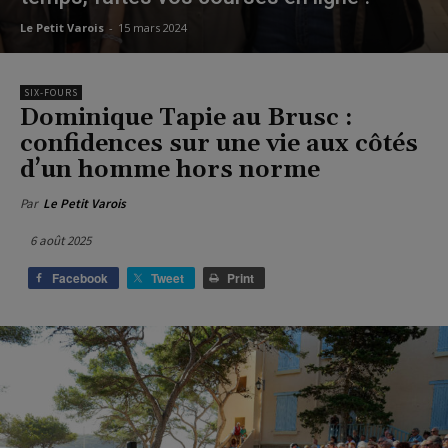
Le Petit Varois
-
15 mars 2024
SIX-FOURS
Dominique Tapie au Brusc :
confidences sur une vie aux côtés
d’un homme hors norme
Par
Le Petit Varois
6 août 2025
Facebook
Tweet
Print