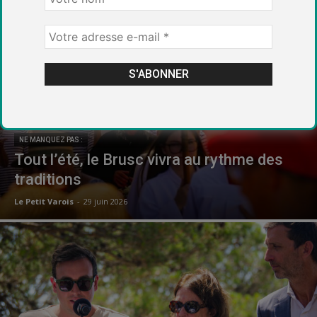
NE MANQUEZ PAS :
Tout l’été, le Brusc vivra au rythme des
traditions
Le Petit Varois
-
29 juin 2026