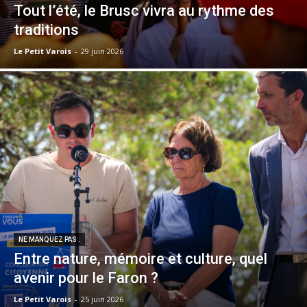
Tout l’été, le Brusc vivra au rythme des
traditions
Le Petit Varois
-
29 juin 2026
NE MANQUEZ PAS :
Entre nature, mémoire et culture, quel
avenir pour le Faron ?
Le Petit Varois
-
25 juin 2026