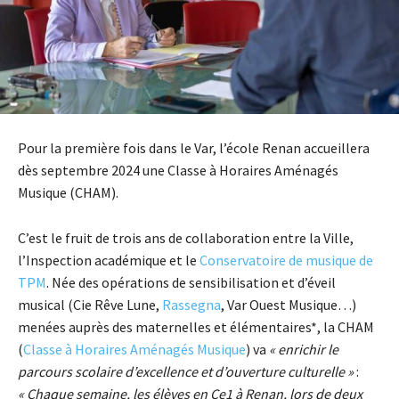
Pour la première fois dans le Var, l’école Renan accueillera
dès septembre 2024 une Classe à Horaires Aménagés
Musique (CHAM).
C’est le fruit de trois ans de collaboration entre la Ville,
l’Inspection académique et le
Conservatoire de musique de
TPM
. Née des opérations de sensibilisation et d’éveil
musical (Cie Rêve Lune,
Rassegna
, Var Ouest Musique…)
menées auprès des maternelles et élémentaires*, la CHAM
(
Classe à Horaires Aménagés Musique
) va
« enrichir le
parcours scolaire d’excellence et d’ouverture culturelle »
:
«
C
haque semaine, les élèves
en Ce1 à Renan
,
lors de deux