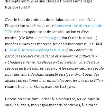
dès septembre 2024 une Classe à Horaires Aménagés
Musique (CHAM).
C’est le fruit de trois ans de collaboration entre la Ville,
l’Inspection académique et le
Conservatoire de musique de
TPM
. Née des opérations de sensibilisation et d’éveil
musical (Cie Rêve Lune,
Rassegna
, Var Ouest Musique…)
menées auprès des maternelles et élémentaires*, la CHAM
(
Classe à Horaires Aménagés Musique
) va
« enrichir le
parcours scolaire d’excellence et d’ouverture culturelle »
:
«
C
haque semaine, les élèves
en Ce1 à Renan
,
lors de deux
séances de trois heures, recevront les conservatoire à l’école
pour
d
es
cour
s de chant collectif ou s’y rendront pour des
ateliers de pratique
s
instrumentales
avec les bus de la Ville
»
,
résume Nathalie Bicais, maire de La Seyne.
L’occasion de se familiariser à la clarinette, au violoncelle
ou au hautbois, mais également de confirmer, à la fin de