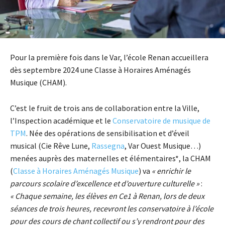
Pour la première fois dans le Var, l’école Renan accueillera
dès septembre 2024 une Classe à Horaires Aménagés
Musique (CHAM).
C’est le fruit de trois ans de collaboration entre la Ville,
l’Inspection académique et le
Conservatoire de musique de
TPM
. Née des opérations de sensibilisation et d’éveil
musical (Cie Rêve Lune,
Rassegna
, Var Ouest Musique…)
menées auprès des maternelles et élémentaires*, la CHAM
(
Classe à Horaires Aménagés Musique
) va
« enrichir le
parcours scolaire d’excellence et d’ouverture culturelle »
:
«
C
haque semaine, les élèves
en Ce1 à Renan
,
lors de deux
séances de trois heures, recevront les conservatoire à l’école
pour
d
es
cour
s de chant collectif ou s’y rendront pour des