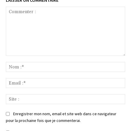
LAISSER UN COMMENTAIRE
Commenter
:
No
:*
Ema
:*
Sit
:
Enregistrer mon nom, email et site web dans ce navigateur
pour la prochaine fois que je commenterai.