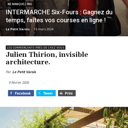
NE MANQUEZ PAS :
INTERMARCHE Six-Fours : Gagnez du
temps, faîtes vos courses en ligne !
Le Petit Varois
-
15 mars 2024
LES COMMERÇANTS PRÈS DE CHEZ VOUS
Julien Thirion, invisible
architecture.
Par
Le Petit Varois
9 février 2026
Facebook
Tweet
Print