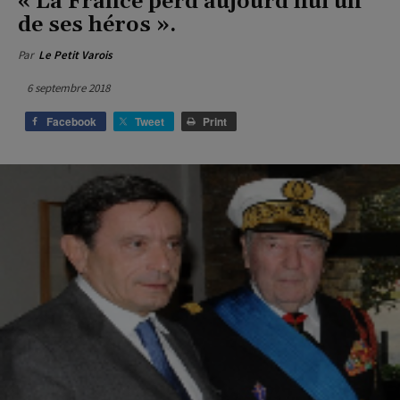
« La France perd aujourd’hui un
de ses héros ».
Par
Le Petit Varois
6 septembre 2018
Facebook
Tweet
Print