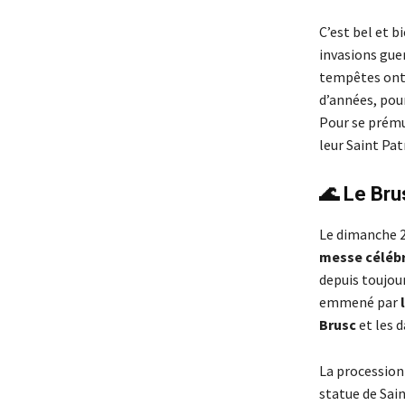
C’est bel et b
invasions guer
tempêtes ont 
d’années, pou
Pour se prému
leur Saint Pat
🌊 Le Bru
Le dimanche 29
messe célébré
depuis toujour
emmené par
Brusc
et les 
La procession
statue de Sai