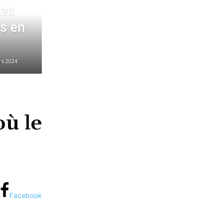
tes
s en
rs 2024
où le
Facebook