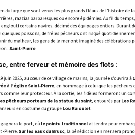
ien du large que sont venus les plus grands fléaux de l’histoire de l
rières, razzias barbaresques ou encore épidémies. Au fil du temps,
englouti certains navires, décimé des équipages entiers. Durant d
r quelques poissons, de frêles pêcheurs ont risqué quotidiennement
nir du malheur, les gens de la mer ont imaginé des célébrations 
ron :
Saint-Pierre
.
sc, entre ferveur et mémoire des flots :
 juin 2025, au cœur de ce village de marins, la journée s’ouvrira à
1
e à l’église Saint-Pierre
, en hommage à celui que les pêcheurs 
s comme leur protecteur. À la sortie, les fidèles formeront un co
les pêcheurs porteurs de la statue du saint
, entourés par
Les R
danseurs en costume du groupe
Lou Raïoulet
.
 gagnera le port, où
le pointu traditionnel
attendra pour embarqu
nt-Pierre.
Sur les eaux du Brusc
, la bénédiction en mer sera prono