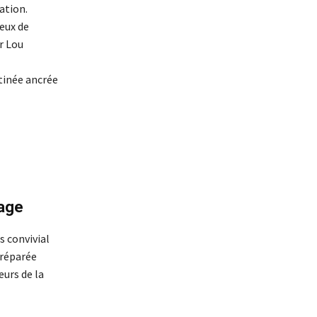
ation.
ieux de
r Lou
atinée ancrée
tage
s convivial
Préparée
eurs de la