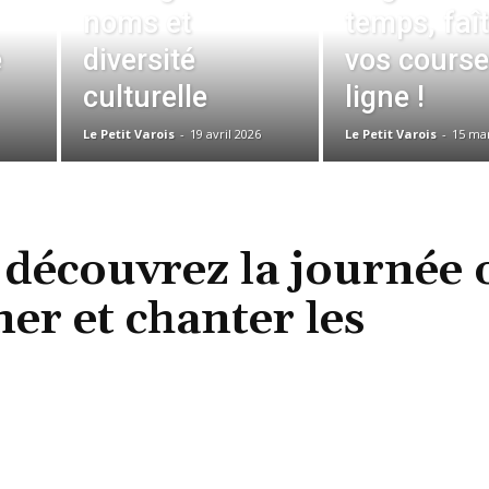
noms et
temps, faî
e
diversité
vos course
culturelle
ligne !
Le Petit Varois
-
19 avril 2026
Le Petit Varois
-
15 ma
 découvrez la journée 
mer et chanter les