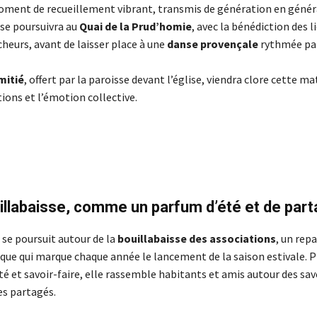
oment de recueillement vibrant, transmis de génération en génér
se poursuivra au
Quai de la Prud’homie
, avec la bénédiction des l
cheurs, avant de laisser place à une
danse provençale
rythmée pa
mitié
, offert par la paroisse devant l’église, viendra clore cette m
tions et l’émotion collective.
illabaisse, comme un parfum d’été et de par
e se poursuit autour de la
bouillabaisse des associations
, un repa
ue qui marque chaque année le lancement de la saison estivale. 
é et savoir-faire, elle rassemble habitants et amis autour des sav
es partagés.