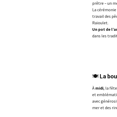
prêtre – un m
La cérémonie 
travail des pê
Raïoulet.
Un pot de l’a
dans les tradi
🍽
La bou
À
midi
, la fêt
et emblématiq
avec générosit
mer et des rir