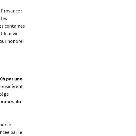
a Provence :
 les
es centaines
 leur vie.
pour honorer
0h par une
considèrent
rtège
ameurs du
er la
ncée par le