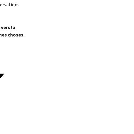
servations
 vers la
nnes choses.