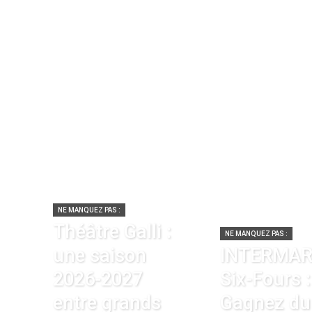
NE MANQUEZ PAS :
Théâtre Galli :
NE MANQUEZ PAS :
une saison
INTERMA
2026-2027
Six-Fours :
entre grands
Gagnez du