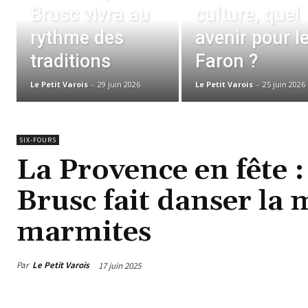
Brusc vivra au
culture, quel
rythme des
avenir pour l
traditions
Faron ?
Le Petit Varois
-
29 juin 2026
Le Petit Varois
-
25 juin 2026
SIX-FOURS
La Provence en fête :
Brusc fait danser la 
marmites
Par
Le Petit Varois
17 juin 2025