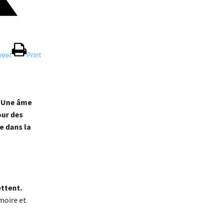
weet
Print
. Une âme
our des
e dans la
ettent.
moire et