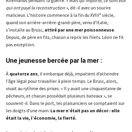
Allemands pendant la guerre.
« Mais qu’importe, ce sont eux
qui ont payé la reconstruction »
, dit-il avec un sourire
malicieux. L’histoire commence à la fin du XVIIIᵉ siècle,
quand son arrière-arrière-grand-père, venu d’Italie,
s’installe au Brusc,
attiré par une mer poissonneuse
.
Depuis, de père en fils, chacun a repris les filets. Léon ne fit
pas exception.
Une jeunesse bercée par la mer :
À
quatorze ans
, il embarque déjà, impatient d’atteindre
l’âge légal pour travailler à plein temps. Le Brusc, alors,
vivait au rythme des prises. « Il y avait une cinquantaine de
pêcheurs, et chacun possédait plusieurs bateaux », se
souvient-il. Dans le port, les plaisanciers se comptaient sur
les doigts d’une main.
La mer n’était pas un décor : elle
était la vie, l’économie, la fierté.