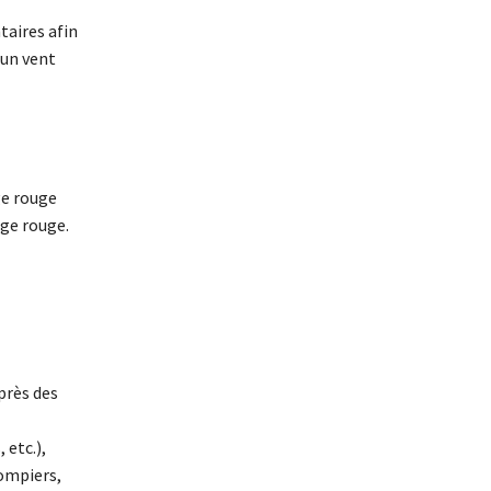
taires afin
 un vent
ge rouge
age rouge.
uprès des
 etc.),
pompiers,