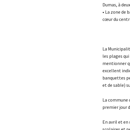
Dumas, à deux 
• La zone de b
cœur du centre
La Municipalit
les plages qui
mentionner qu
excellent indi
banquettes pen
et de sable) s
La commune co
premier jour d
En avril et en
scolaires et p