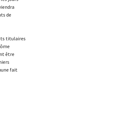
viendra
nts de
ts titulaires
plôme
nt être
miers
mune fait