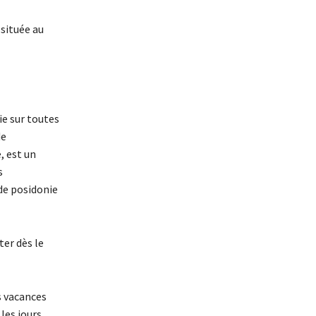
 située au
ie sur toutes
de
, est un
s
 de posidonie
er dès le
es vacances
les jours