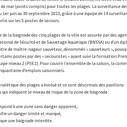
 de mai (ponts compris) pour toutes les plages. La surveillance de
 1er juin au 30 septembre 2023, grâce à une équipe de 14 surveilla
tis sur les 5 postes de secours.
e de la baignade des cinq plages de la ville est assurée par des agen
ational de Sécurité et de Sauvetage Aquatique (BNSSA) ou d’un di
titre de maître-nageur sauveteur, dénommés « sauveteurs », pouva
ertains postes par des « secouristes » ayant suivi la formation Pre
ipe niveau 2 (PSE2). Pour couvrir l’ensemble de la saison, la com
inquantaine d’emplois saisonniers.
gnalétique des plages a évolué et ce sont désormais des pavillons
 qui indiquent le niveau de risque de la zone de baignade :
respond à une zone sans danger apparent,
nifie un danger limité et marqué,
ique une baignade interdite.