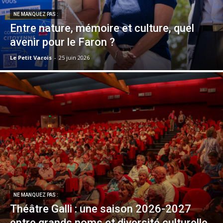
NE MANQUEZ PAS :
Entre nature, mémoire et culture, quel
avenir pour le Faron ?
Le Petit Varois
-
25 juin 2026
NE MANQUEZ PAS :
Théâtre Galli : une saison 2026-2027
entre grands noms et diversité culturelle