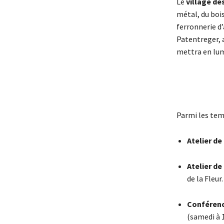
Le
village de
métal, du bois
ferronnerie d’
Patentreger, a
mettra en lum
Parmi les temp
Atelier de
Atelier de
de la Fleur.
Conférenc
(samedi à 1