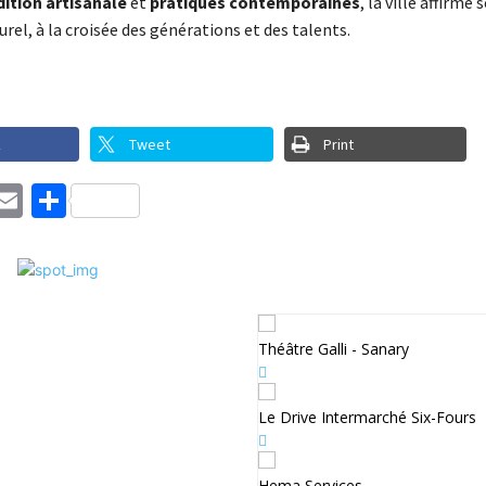
dition artisanale
et
pratiques contemporaines
, la ville affirme 
urel, à la croisée des générations et des talents.
k
Tweet
Print
ebook
witter
Email
Partager
Théâtre Galli - Sanary
Le Drive Intermarché Six-Fours
Hema Services