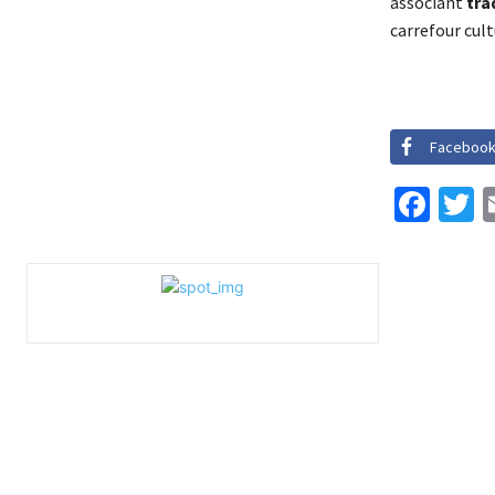
associant
tra
carrefour cult
Faceboo
Fac
T