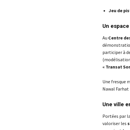
Jeu de pis
Un espace d
Au
Centre des
démonstratio
participer à d
(modélisation 
« Transat So
Une fresque mu
Nawal Farhat a
Une ville e
Portées par la
valoriser les
s