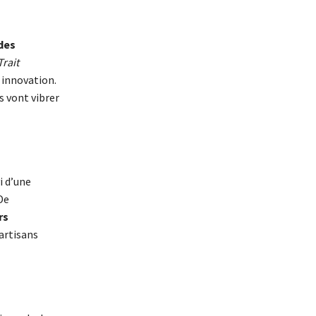
des
Trait
t innovation.
rs vont vibrer
vi d’une
De
rs
artisans