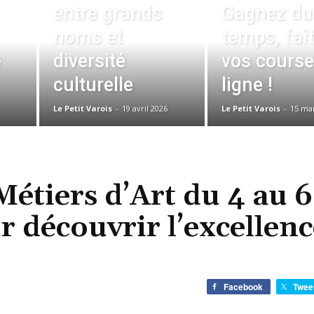
entre grands
Gagnez du
noms et
temps, faî
e
diversité
vos course
culturelle
ligne !
Le Petit Varois
-
19 avril 2026
Le Petit Varois
-
15 ma
 Métiers d’Art du 4 au 6
ur découvrir l’excellen
Facebook
Twee