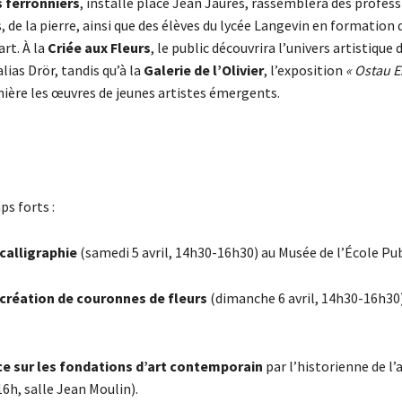
s ferronniers
, installé place Jean Jaurès, rassemblera des profes
, de la pierre, ainsi que des élèves du lycée Langevin en formation 
art. À la
Criée aux Fleurs
, le public découvrira l’univers artistique 
lias Drör, tandis qu’à la
Galerie de l’Olivier
, l’exposition
« Ostau E
ière les œuvres de jeunes artistes émergents.
s forts :
 calligraphie
(samedi 5 avril, 14h30-16h30) au Musée de l’École Pub
 création de couronnes de fleurs
(dimanche 6 avril, 14h30-16h30
e sur les fondations d’art contemporain
par l’historienne de l’
6h, salle Jean Moulin).