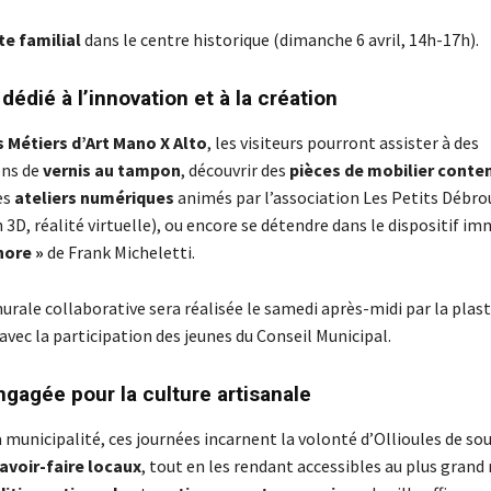
te familial
dans le centre historique (dimanche 6 avril, 14h-17h).
édié à l’innovation et à la création
 Métiers d’Art Mano X Alto
, les visiteurs pourront assister à des
ns de
vernis au tampon
, découvrir des
pièces de mobilier cont
es
ateliers numériques
animés par l’association Les Petits Débrou
3D, réalité virtuelle), ou encore se détendre dans le dispositif im
nore »
de Frank Micheletti.
rale collaborative sera réalisée le samedi après-midi par la plas
vec la participation des jeunes du Conseil Municipal.
ngagée pour la culture artisanale
 municipalité, ces journées incarnent la volonté d’Ollioules de sou
avoir-faire locaux
, tout en les rendant accessibles au plus gran