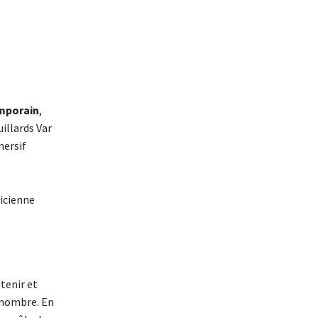
emporain
,
illards Var
mersif
ticienne
tenir et
d nombre. En