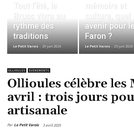
Tout l’été, le
mémoire et
Brusc vivra au
culture, quel
rythme des
avenir pour l
traditions
Faron ?
Le Petit Varois
-
29 juin 2026
Le Petit Varois
-
25 juin 2026
OLLIOULES
EVENEMENTS
Ollioules célèbre les
avril : trois jours po
artisanale
Par
Le Petit Varois
3 avril 2025