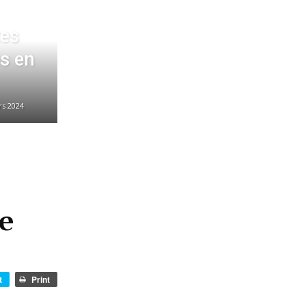
tes
s en
rs 2024
ce
t
Print