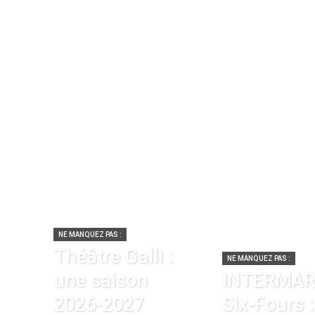
NE MANQUEZ PAS :
Théâtre Galli :
NE MANQUEZ PAS :
une saison
INTERMA
2026-2027
Six-Fours :