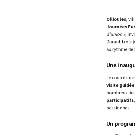
Ollioules
, vi
Journées Eur
d’union »
, in
Durant trois j
au rythme de l
Une inaugu
Le coup d’env
visite guidée
nombreux lieu
participatifs
passionnés.
Un program