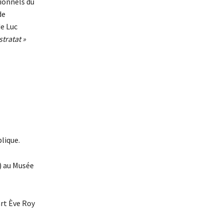
sionnels du
de
de Luc
stratat »
lique.
) au Musée
art Ève Roy