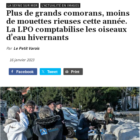
LA SEYNE SUR MER
L'ACTUALITÉ EN IMAGES
Plus de grands comorans, moins
de mouettes rieuses cette année.
La LPO comptabilise les oiseaux
d’eau hivernants
Par
Le Petit Varois
16 janvier 2023
Facebook
Tweet
Print