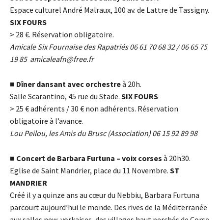
Espace culturel André Malraux, 100 av. de Lattre de Tassigny.
SIX FOURS
> 28
€.
Réservation obligatoire.
Amicale Six Fournaise des Rapatriés 06 61 70 68 32 / 06 65 75
19 85
amicaleafn@free.fr
■
Dîner dansant avec orchestre
à 20h.
Salle Scarantino, 45 rue du Stade.
SIX FOURS
> 25
€
adhérents / 30
€
non adhérents. Réservation
obligatoire à l’avance.
Lou Peilou, les Amis du Brusc (Association) 06 15 92 89 98
■
Concert de Barbara Furtuna – voix corses
à 20h30.
Eglise de Saint Mandrier, place du 11 Novembre.
ST
MANDRIER
Créé il y a quinze ans au cœur du Nebbiu, Barbara Furtuna
parcourt aujourd’hui le monde. Des rives de la Méditerranée
aux salles new-yorkaises, des villages haut perchés de Corse