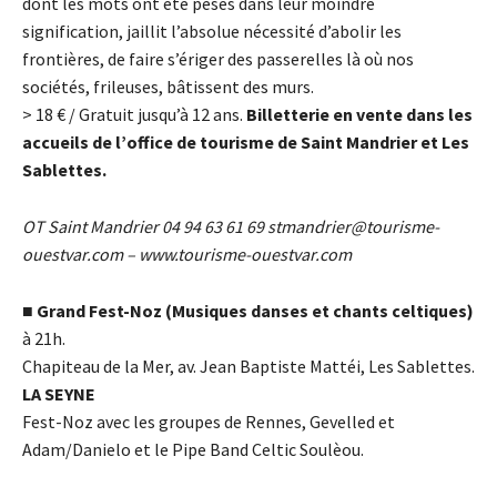
dont les mots ont été pesés dans leur moindre
signification, jaillit l’absolue nécessité d’abolir les
frontières, de faire s’ériger des passerelles là où nos
sociétés, frileuses, bâtissent des murs.
> 18
€
/ Gratuit jusqu’à 12 ans.
Billetterie en vente dans les
accueils de l’office de tourisme de Saint Mandrier et Les
Sablettes.
OT Saint Mandrier 04 94 63 61 69
stmandrier@tourisme-
ouestvar.com
–
www.tourisme-ouestvar.com
■
Grand Fest-Noz (Musiques danses et chants celtiques)
à 21h.
Chapiteau de la Mer, av. Jean Baptiste Mattéi, Les Sablettes.
LA SEYNE
Fest-Noz avec les groupes de Rennes, Gevelled et
Adam/Danielo et le Pipe Band Celtic Soulèou.