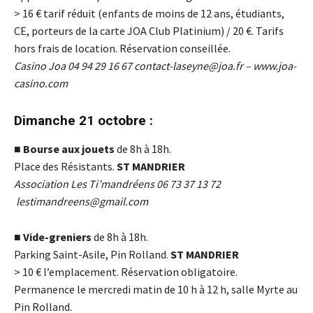
> 16
€
tarif réduit (enfants de moins de 12 ans, étudiants,
CE, porteurs de la carte JOA Club Platinium) / 20
€
. Tarifs
hors frais de location. Réservation conseillée.
Casino Joa 04 94 29 16 67
contact-laseyne@joa.fr
–
www.joa-
casino.com
Dimanche 21 octobre :
■
Bourse aux jouets
de 8h à 18h.
Place des Résistants.
ST MANDRIER
Association Les Ti’mandréens 06 73 37 13 72
lestimandreens@gmail.com
■
Vide-greniers
de 8h à 18h.
Parking Saint-Asile, Pin Rolland.
ST MANDRIER
> 10
€
l’emplacement. Réservation obligatoire.
Permanence le mercredi matin de 10 h à 12 h, salle Myrte au
Pin Rolland.