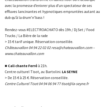
avec la promesse d’enivrer plus d’un spectateur de ses
effluves lancinantes et hypnotiques empruntées autant au
dub qu’à la drum’n’bass !
Rendez-vous #ELECTROACHATO dès 19h / Dj Set / Food
Trucks / La Bière de la rade
> 15
€
tarif unique. Réservation conseillée.
Châteauvallon 04 94 22 02 02
resa@chateauvallon.com
–
www.chateauvallon.com
■
Cali chante Ferré
à 21h.
Centre culturel Tisot, av. Bartolini.
LA SEYNE
> De 15
€
à 25
€
. Réservation conseillée.
Centre Culturel Tisot 04 94 06 94 77
tisot@la-seyne.fr