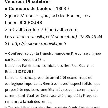
Vendredi 19 octobre :
■
Concours de boules
à 13h30.
Square Marcel Pagnol, bd des Ecoles, Les
Lônes.
SIX FOURS
> 5
€
adhérents / 7
€
non adhérents.
Les Lônes mon village (Association) 07 86 13 44
31
http://leslonesmonvillage.fr
■
Conférence sur la transhumance en Provence
animée
par Raoul Decugis à 18h
.
Maison du Patrimoine, corniche des Iles Paul Ricard, Le
Brusc.
SIX FOURS
La transhumance présente un intérêt économique et
écologique important. Rien à voir avec l’aspect folklorique
proposé de nos jours : une fête très souvent commerciale
comme tant d’autres. Cette activité propre à la Provence
remonte à la nuit des temps.
> Gratuit. Libre participation, verre de l’amitié et douceurs