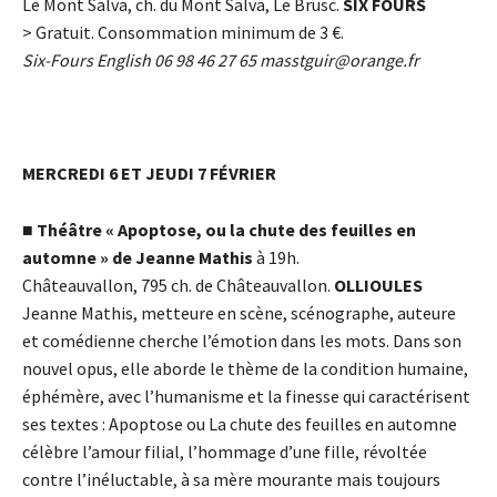
Le Mont Salva, ch. du Mont Salva, Le Brusc.
SIX FOURS
> Gratuit. Consommation minimum de 3
€
.
Six-Fours English 06 98 46 27 65
masstguir@orange.fr
MERCREDI 6 ET JEUDI 7 FÉVRIER
■
Théâtre « Apoptose, ou la chute des feuilles en
automne » de Jeanne Mathis
à 19h.
Châteauvallon, 795 ch. de Châteauvallon.
OLLIOULES
Jeanne Mathis, metteure en scène, scénographe, auteure
et comédienne cherche l’émotion dans les mots. Dans son
nouvel opus, elle aborde le thème de la condition humaine,
éphémère, avec l’humanisme et la finesse qui caractérisent
ses textes : Apoptose ou La chute des feuilles en automne
célèbre l’amour filial, l’hommage d’une fille, révoltée
contre l’inéluctable, à sa mère mourante mais toujours