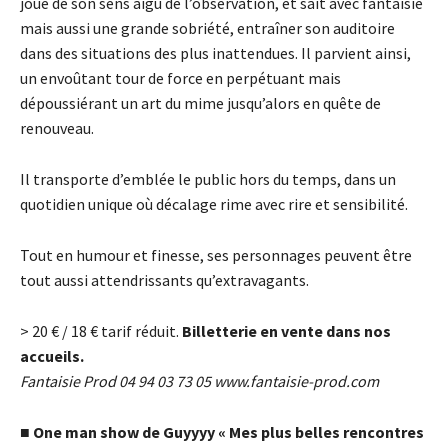
joue de son sens aigu de l’observation, et sait avec fantaisie
mais aussi une grande sobriété, entrai
ner son auditoire
dans des situations des plus inattendues. Il parvient ainsi,
un envou
tant tour de force en perpétuant mais
dépoussiérant un art du mime jusqu’alors en que
te de
renouveau.
Il transporte d’emblée le public hors du temps, dans un
quotidien unique où décalage rime avec rire et sensibilité.
Tout en humour et finesse, ses personnages peuvent e
tre
tout aussi attendrissants qu’extravagants.
> 20
€
/ 18
€
tarif réduit.
Billetterie en vente dans nos
accueils.
Fantaisie Prod 04 94 03 73 05
www.fantaisie-prod.com
■
One man show de Guyyyy « Mes plus belles rencontres