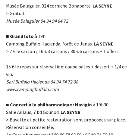
Musée Balaguier, 924 corniche Bonaparte.
LA SEYNE
> Gratuit.
Musée Balaguier 04 94 94 84 72
■
Grand loto
à 19h.
Camping Buffalo Hacienda, forêt de Janas.
LA SEYNE
> 7
€
le carton / 16
€
3 cartons / 30
€
6 cartons + 1 offert.
15
€
le repas sur réservation: daube pâtes + dessert + 1/4 de
vin.
Sarl Buffalo Hacienda 04 94 74 72 08
www.campingbuffalo.com
■
Concert à la philharmonique : Navigio
à 19h30.
Salle Aillaud, 7 bd Gounod.
LA SEYNE
> Buvette et petite restauration sont proposées sur place.
Réservation conseillée.
Le Cercle bar associatif 09 80 78 62 50 / 06 49 74 76 18