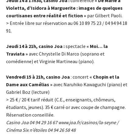
Jeudi 14 à 17h30, casino Joa :
conférence
« De Marie à
Violetta, d’Isidora à Marguerite : images de quelques
courtisanes entre réalité et fiction »
par Gilbert Paoli.
> Entrée libre sur réservation au 06 10 89 75 23 / 04 94 94 18
91.
Jeudi 14 à 21h, casino Joa :
spectacle
« Moi… la
Traviata »
avec Chrystelle Di Marco (soprano et
comédienne) et Virginie Martineau (piano).
Vendredi 15 à 21h, casino Joa
: concert
« Chopin et la
Dame aux Camélias »
avec Naruhiko Kawaguchi (piano) et
Gabriel Boz (lecture)
> 25
€
/ 20
€
tarif réduit (C.E., enseignants, chômeurs,
étudiants, jeunes). 35
€
carré or avec coupe de champagne.
Réservation conseillée.
Casino Joa 04 94 29 16 67
www.joa.fr/casinos/la-seyne
/
Cinéma Six n’étoiles 04 94 26 58 48