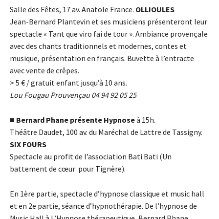
Salle des Fêtes, 17 av. Anatole France.
OLLIOULES
Jean-Bernard Plantevin et ses musiciens présenteront leur
spectacle « Tant que viro fai de tour ». Ambiance provençale
avec des chants traditionnels et modernes, contes et
musique, présentation en français. Buvette à l’entracte
avec vente de crêpes.
> 5
€
/ gratuit enfant jusqu’à 10 ans.
Lou Fougau Prouvençau 04 94 92 05 25
■
Bernard Phane présente Hypnose
à 15h.
Théâtre Daudet, 100 av. du Maréchal de Lattre de Tassigny.
SIX FOURS
Spectacle au profit de l’association Bati Bati (Un
battement de cœur pour Tignère).
En 1ère partie, spectacle d’hypnose classique et music hall
et en 2e partie, séance d’hypnothérapie. De l’hypnose de
Music Hall à L’Hypnose thérapeutique, Bernard Phane