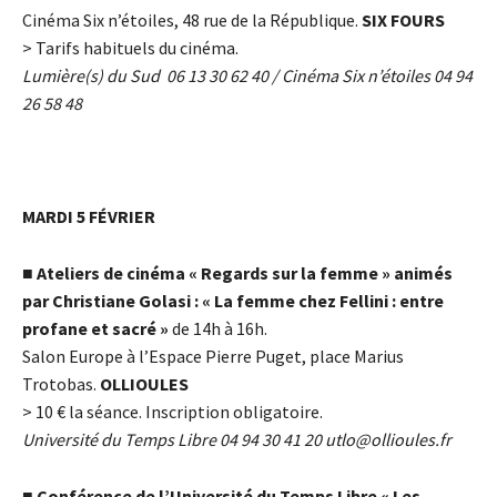
Cinéma Six n’étoiles, 48 rue de la République.
SIX FOURS
> Tarifs habituels du cinéma.
Lumière(s) du Sud 06 13 30 62 40 / Cinéma Six n’étoiles 04 94
26 58 48
MARDI 5 FÉVRIER
■
Ateliers de cinéma « Regards sur la femme » animés
par Christiane Golasi : « La femme chez Fellini : entre
profane et sacré »
de 14h à 16h.
Salon Europe à l’Espace Pierre Puget, place Marius
Trotobas.
OLLIOULES
> 10
€
la séance. Inscription obligatoire.
Université du Temps Libre 04 94 30 41 20
utlo@ollioules.fr
■
Conférence de l’Université du Temps Libre « Les