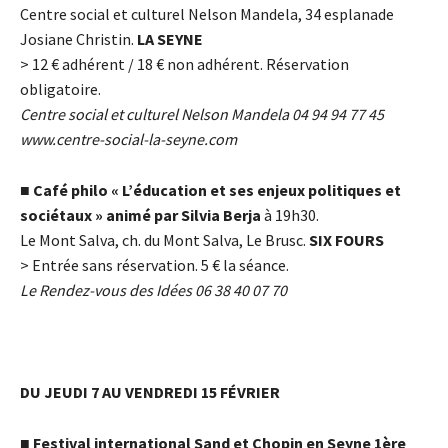
Centre social et culturel Nelson Mandela, 34 esplanade
Josiane Christin.
LA SEYNE
> 12
€
adhérent / 18
€
non adhérent. Réservation
obligatoire.
Centre social et culturel Nelson Mandela 04 94 94 77 45
www.centre-social-la-seyne.com
■
Café philo « L’éducation et ses enjeux politiques et
sociétaux » animé par Silvia Berja
à 19h30.
Le Mont Salva, ch. du Mont Salva, Le Brusc.
SIX FOURS
> Entrée sans réservation. 5
€
la séance.
Le Rendez-vous des Idées 06 38 40 07 70
DU JEUDI 7 AU VENDREDI 15 FÉVRIER
■
Festival international Sand et Chopin en Seyne 1
ère