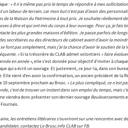
ique :
« Il n’a même pas pris le temps de répondre à mes sollicitatio
st un labeur de terrain, car mon but n’est pas d’avoir des personnali
ns de la Maison du Patrimoine à tout prix. Je souhaite réellement d
oses à dire et qui ont mis du corps à leur ouvrage. Pour ça, je fais t
ontacte les plus grandes maisons d’édition. Je passe parfois de longs
des secrétaires ou des directeurs de cabinet avant d’avoir la moind
e font pas simplement, mais j’ai la chance d’avoir le soutien de la Vi
équente. »
Si la trésorière du CLAB admet volontiers
« faire évolue
année en année »
, elle s’est donnée pour objectif d’inviter à chaqu
e qui a écrit un ouvrage. Et justement, ce jour-la, dans son bureau
e. Elle vient d’en avoir la confirmation, un ancien président de la 
le 10 septembre prochain au Brusc.
« Le plus compliqué, ce n’est pas
nde, c’est de trouver un instant dans son emploi du temps, mais c’
e viendra donc présenter son dernier ouvrage
Bouleversements
av
x-Fournais.
ine, les entretiens littéraires s’ouvriront sur une rencontre avec de
andidater, contactez Le Brusc.info CLAB sur FB.