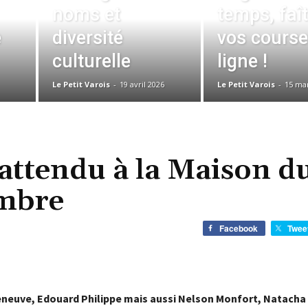
noms et
temps, faî
e
diversité
vos course
culturelle
ligne !
Le Petit Varois
-
19 avril 2026
Le Petit Varois
-
15 ma
attendu à la Maison d
embre
Facebook
Twee
neuve, Edouard Philippe mais aussi Nelson Monfort, Natacha