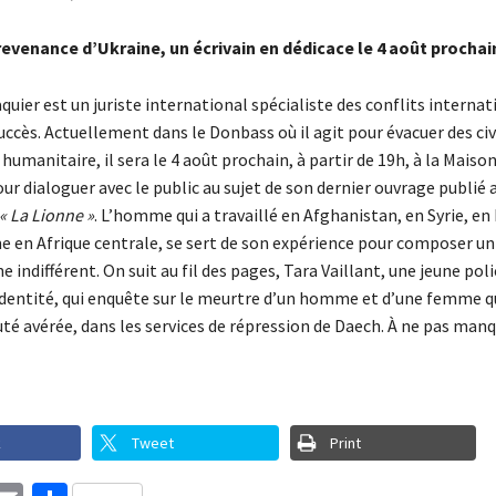
revenance d’Ukraine, un écrivain en dédicace le 4 août prochai
uier est un juriste international spécialiste des conflits internat
ccès. Actuellement dans le Donbass où il agit pour évacuer des civ
humanitaire, il sera le 4 août prochain, à partir de 19h, à la Maiso
r dialoguer avec le public au sujet de son dernier ouvrage publié 
« La Lionne »
. L’homme qui a travaillé en Afghanistan, en Syrie, en 
 en Afrique centrale, se sert de son expérience pour composer un 
e indifférent. On suit au fil des pages, Tara Vaillant, une jeune poli
identité, qui enquête sur le meurtre d’un homme et d’une femme qu
té avérée, dans les services de répression de Daech. À ne pas manq
k
Tweet
Print