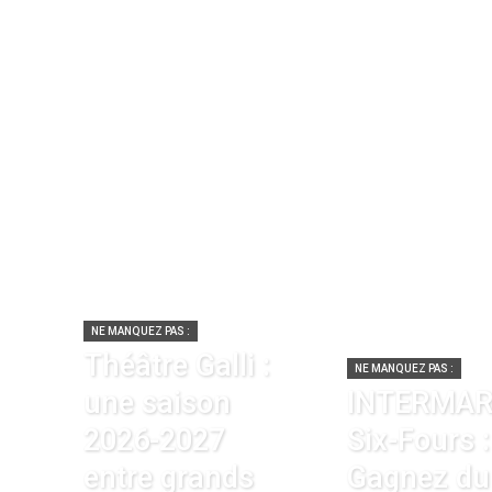
NE MANQUEZ PAS :
Théâtre Galli :
NE MANQUEZ PAS :
une saison
INTERMA
2026-2027
Six-Fours :
entre grands
Gagnez du