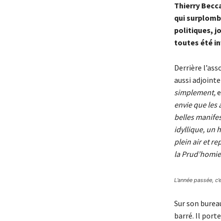
Thierry Becca
qui surplombe
politiques, j
toutes été in
Derrière l’ass
aussi adjointe
simplement,
e
envie que les 
belles manifes
idyllique, un 
plein air et re
la Prud’homie
L’année passée, c’
Sur son bureau
barré. Il port