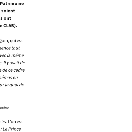
u Patrimoine
 soient
ls ont
e CLAB).
uin, qui est
encé tout
 avec la même
Il y avait de
e de ce cadre
cinémas en
ur le quai de
imoine.
és. L’un est
 Le Prince