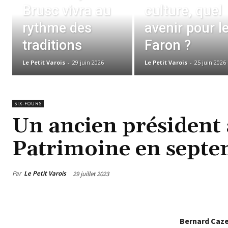
Brusc vivra au
culture, quel
rythme des
avenir pour l
traditions
Faron ?
Le Petit Varois
-
29 juin 2026
Le Petit Varois
-
25 juin 2026
SIX-FOURS
Un ancien président 
Patrimoine en sept
Par
Le Petit Varois
29 juillet 2023
Bernard Caze