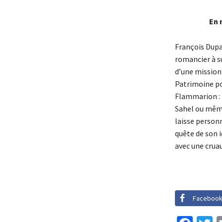
En 
François Dupaq
romancier à su
d’une mission 
Patrimoine pou
Flammarion :
Sahel ou même
laisse personn
quête de son 
avec une cruau
Faceboo