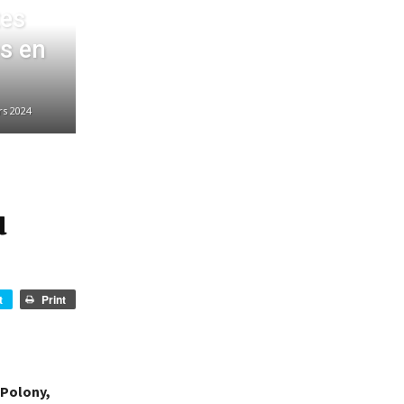
tes
s en
rs 2024
u
t
Print
 Polony,