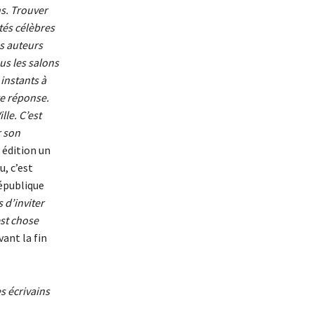
ns. Trouver
tés célèbres
es auteurs
ous les salons
 instants à
re réponse.
lle. C’est
r son
e édition un
, c’est
République
 d’inviter
est chose
ant la fin
s écrivains