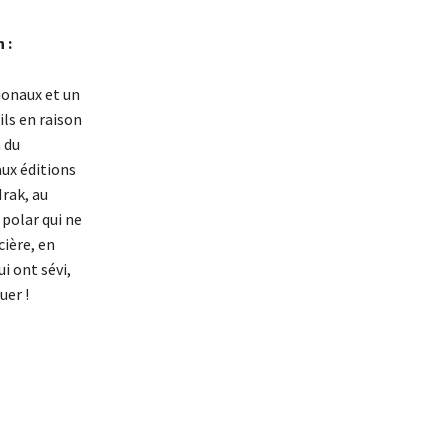
n :
ionaux et un
ils en raison
n du
aux éditions
Irak, au
polar qui ne
cière, en
i ont sévi,
uer !