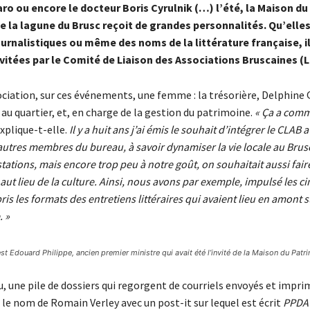
ro ou encore le docteur Boris Cyrulnik (…) l’été, la Maison d
 la lagune du Brusc reçoit de grandes personnalités. Qu’elles
ournalistiques ou même des noms de la littérature française, i
vitées par le Comité de Liaison des Associations Bruscaines (L
ociation, sur ces événements, une femme : la trésorière, Delphine Q
 au quartier, et, en charge de la gestion du patrimoine.
« Ça a comm
xplique-t-elle.
Il y a huit ans j’ai émis le souhait d’intégrer le CLAB
autres membres du bureau, à savoir dynamiser la vie locale au Brusc. 
tations, mais encore trop peu à notre goût, on souhaitait aussi fair
haut lieu de la culture. Ainsi, nous avons par exemple, impulsé les 
pris les formats des entretiens littéraires qui avaient lieu en amont s
. »
est Edouard Philippe, ancien premier ministre qui avait été l’invité de la Maison du Patr
, une pile de dossiers qui regorgent de courriels envoyés et imprim
e le nom de Romain Verley avec un post-it sur lequel est écrit
PPDA :