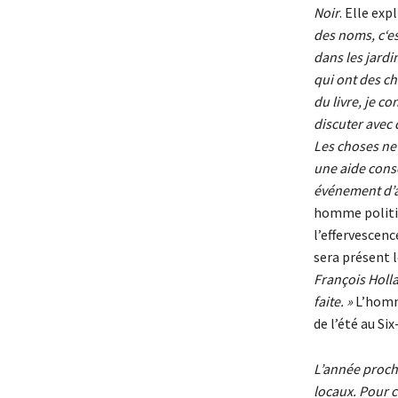
Noir
. Elle expl
des noms, c
‘e
dans les jardi
qui ont des ch
du livre, je c
discuter avec 
Les choses ne s
une aide cons
événement d’
homme politiqu
l’effervescenc
sera présent 
François Holla
faite. »
L’homm
de l’été au Si
L’année procha
locaux. Pour c