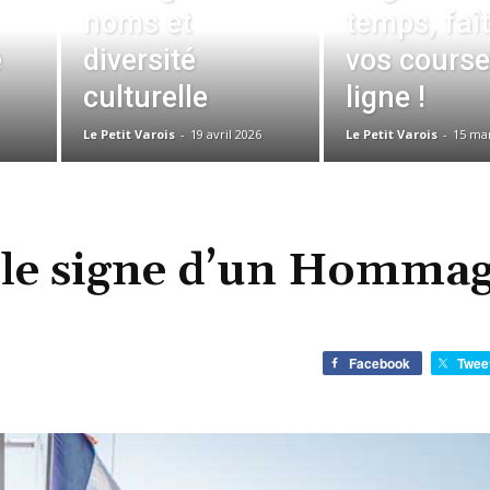
noms et
temps, faî
e
diversité
vos course
culturelle
ligne !
Le Petit Varois
-
19 avril 2026
Le Petit Varois
-
15 ma
 le signe d’un Hommag
Facebook
Twee