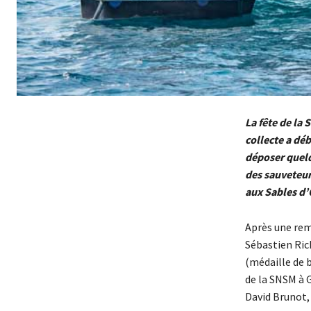
La fête de la
collecte a dé
déposer quelq
des sauveteu
aux Sables d
Après une rem
Sébastien Ric
(médaille de 
de la SNSM à G
David Brunot, 