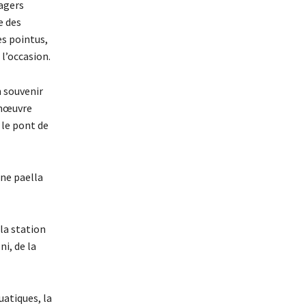
agers
e des
es pointus,
l’occasion.
n souvenir
anœuvre
 le pont de
une paella
la station
i, de la
uatiques, la