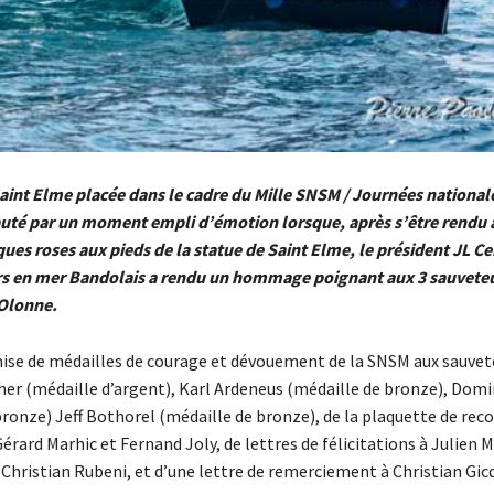
 Saint Elme placée dans le cadre du Mille SNSM / Journées national
buté par un moment empli d’émotion lorsque, après s’être rendu à
ues roses aux pieds de la statue de Saint Elme, le président JL Ce
rs en mer Bandolais a rendu un hommage poignant aux 3 sauvete
’Olonne.
ise de médailles de courage et dévouement de la SNSM aux sauvet
her (médaille d’argent), Karl Ardeneus (médaille de bronze), Dom
bronze) Jeff Bothorel (médaille de bronze), de la plaquette de re
érard Marhic et Fernand Joly, de lettres de félicitations à Julien M
Christian Rubeni, et d’une lettre de remerciement à Christian Gic