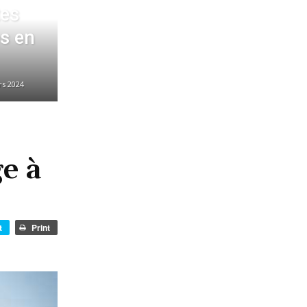
tes
s en
rs 2024
e à
t
Print