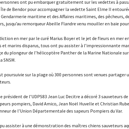
0 personnes ont pu embarquer gratuitement sur les vedettes à pass
t Île de Bendor pour accompagner la vedette Saint Elme II entouré
a Gendarmerie maritime et des Affaires maritimes, des pêcheurs, d
rs, jusqu’au remorqueur Abeille Flandre venu mouiller en baie pour 
iction en mer par le curé Marius Boyer et le jet de fleurs en mer e
s et marins disparus, tous ont pu assister à l’impressionnante m
ge du plongeur de l’hélicoptère Panther de la Marine Nationale sur
la SNSM.
st poursuivie sur la plage où 300 personnes sont venues partager 
teurs.
le président de l’UDPS83 Jean Luc Decitre a décoré 3 sauveteurs de 
eurs pompiers, David Amico, Jean Noël Huvelle et Christian Ruben
nneur de l’Union Départementale des sapeurs Pompiers du Var.
 pu assister à une démonstration des maîtres chiens sauveteurs aq