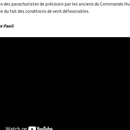
 des parachutistes de précision par les anciens du Commando Hu
e du fait des conditions de vent défavorables.
e Paoli