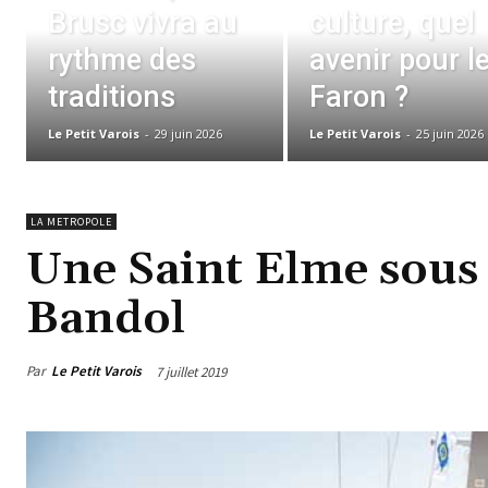
Brusc vivra au
culture, quel
rythme des
avenir pour l
traditions
Faron ?
Le Petit Varois
-
29 juin 2026
Le Petit Varois
-
25 juin 2026
LA METROPOLE
Une Saint Elme sous
Bandol
Par
Le Petit Varois
7 juillet 2019