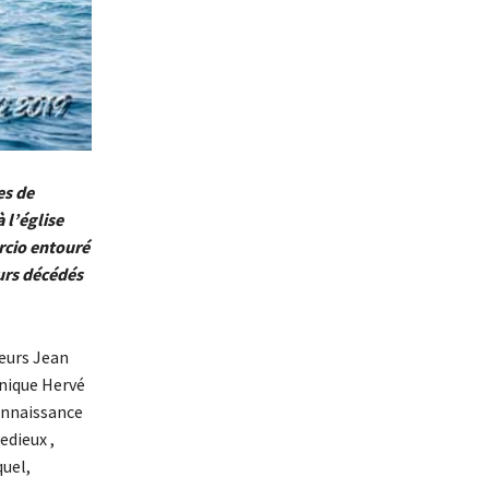
es de
 l’église
rcio entouré
urs décédés
eurs Jean
inique Hervé
connaissance
edieux ,
quel,