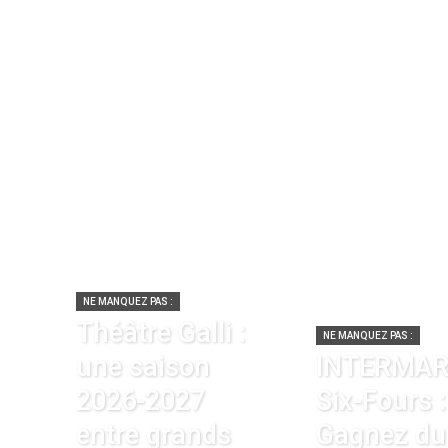
NE MANQUEZ PAS :
Théâtre Galli :
NE MANQUEZ PAS :
une saison
INTERMA
2026-2027
Six-Fours :
entre grands
Gagnez du