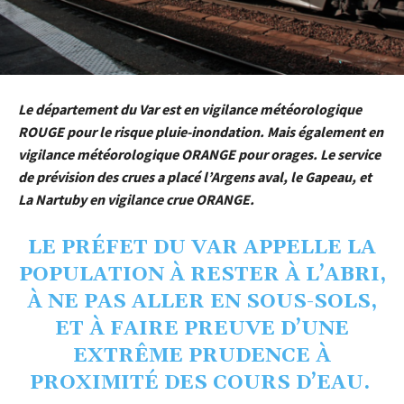
Le département du Var est en vigilance météorologique
ROUGE pour le risque pluie-inondation. Mais également en
vigilance météorologique ORANGE pour orages. Le service
de prévision des crues a placé l’Argens aval, le Gapeau, et
La Nartuby en vigilance crue ORANGE.
LE PRÉFET DU VAR APPELLE LA
POPULATION À RESTER À L’ABRI,
À NE PAS ALLER EN SOUS-SOLS,
ET À FAIRE PREUVE D’UNE
EXTRÊME PRUDENCE À
PROXIMITÉ DES COURS D’EAU.